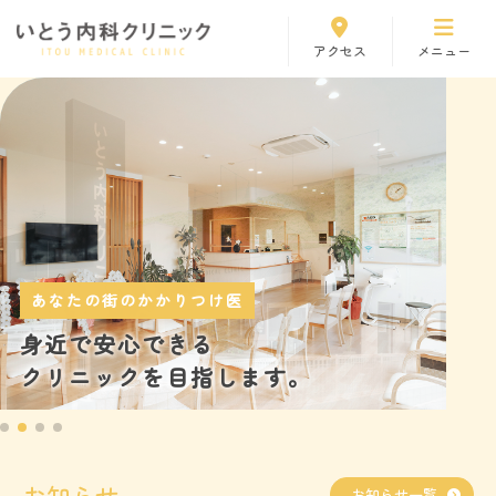
アクセス
メニュー
はじめての方へ
医師紹介
診察案内
胃・大腸カメラ
あなたの街のかかりつけ医
施設・設備紹介
身近で安心できる
クリニックを目指します。
採用情報
お知らせ
お知らせ
発熱外来・院内感染対策
お知らせ一覧